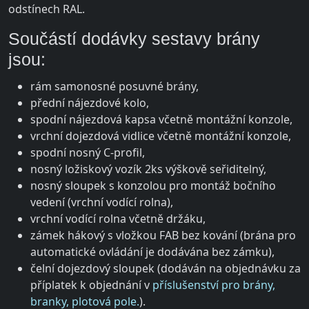
odstínech RAL.
Součástí dodávky sestavy brány
jsou:
rám samonosné posuvné brány,
přední nájezdové kolo,
spodní nájezdová kapsa včetně montážní konzole,
vrchní dojezdová vidlice včetně montážní konzole,
spodní nosný C-profil,
nosný ložiskový vozík 2ks výškově seřiditelný,
nosný sloupek s konzolou pro montáž bočního
vedení (vrchní vodící rolna),
vrchní vodící rolna včetně držáku,
zámek hákový s vložkou FAB bez kování (brána pro
automatické ovládání je dodávána bez zámku),
čelní dojezdový sloupek (dodáván na objednávku za
příplatek k objednání v
příslušenství pro brány,
branky, plotová pole.
).