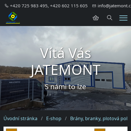
+420 725 983 495, +420 602 115 605
info@jatemont.c
Hledání
Me
Vítá Vás
JATEMONT
S námi to lze
Úvodní stránka
E-shop
Brány, branky, plotová pole