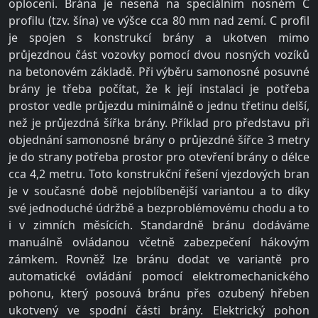
oplocení. Brána je nesená na speciálním nosném C
profilu (tzv. šína) ve výšce cca 80 mm nad zemí. C profil
je spojen s konstrukcí brány a ukotven mimo
průjezdnou část vozovky pomocí dvou nosných vozíků
na betonovém základě. Při výběru samonosné posuvné
brány je třeba počítat, že k její instalaci je potřeba
prostor vedle průjezdu minimálně o jednu třetinu delší,
než je průjezdná šířka brány. Příklad pro představu při
objednání samonosné brány o průjezdné šířce 3 metry
je do strany potřeba prostor pro otevření brány o délce
cca 4,2 metru. Toto konstrukční řešení vjezdových bran
je v současné době nejoblíbenější variantou a to díky
své jednoduché údržbě a bezproblémovému chodu a to
i v zimních měsících. Standardně bránu dodáváme
manuálně ovládanou včetně zabezpečení hákovým
zámkem. Rovněž lze bránu dodat ve variantě pro
automatické ovládání pomocí elektromechanického
pohonu, který posouvá bránu přes ozubený hřeben
ukotvený ve spodní části brány. Elektrický pohon