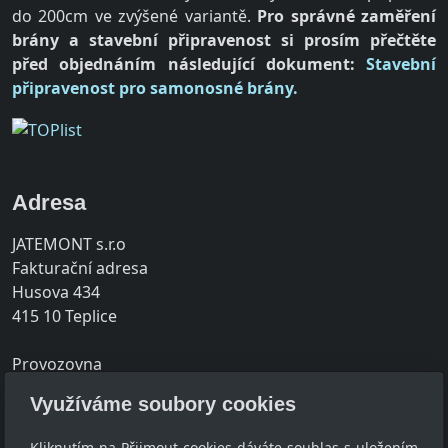
do 200cm ve zvýšené variantě.
Pro správné zaměření
brány a stavební připravenost si prosím přečtěte
před objednáním následující dokument:
Stavební
připravenost pro samonosné brány.
Adresa
JATEMONT s.r.o
Fakturační adresa
Husova 434
415 10 Teplice
Provozovna
Srbice 189
Využíváme soubory cookies
415 01 Teplice
Kliknutím na Přijmout cookies dáváte souhlas s uložením