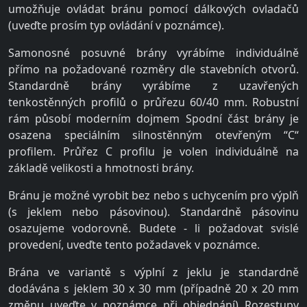
umožňuje ovládat bránu pomocí dálkových ovladačů
(uveďte prosím typ ovládání v poznámce).
Samonosné posuvné brány vyrábíme individuálně
přímo na požadované rozměry dle stavebních otvorů.
Standardně brány vyrábíme z uzavřených
tenkostěnných profilů o průřezu 60/40 mm. Robustní
rám působí moderním dojmem Spodní část brány je
osazena speciálním silnostěnným otevřeným “C“
profilem. Průřez C profilu je volen individuálně na
základě velikosti a hmotnosti brány.
Bránu je možné vyrobit bez nebo s uchycením pro výplň
(s jeklem nebo pásovinou). Standardně pásovinu
osazujeme vodorovně. Budete - li požadovat svislé
provedení, uveďte tento požadavek v poznámce.
Brána ve variantě s výplní z jeklu je standardně
dodávána s jeklem 30 x 30 mm (případně 20 x 20 mm
změnu uveďte v poznámce při objednání) Rozestupy