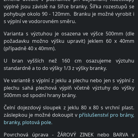
výplně jsou závislé na šířce branky. Šířka rozestupů se
pohybuje okolo 90 - 120mm. Branku je možné vyrobit i
s výplní ve vodorovném směru.
Varianta s výztuhou je osazena ve výšce 500mm (dle
požadavku možno výšku upravit) jeklem 60 x 40mm
(případně 40 x 40mm).
U bran vyšších než 160 cm osazujeme výztuhu
standardně a to do výšky 1/3 z výšky branky.
Ve variantě s výplní z jeklu a plechu nebo jen s výplní z
plechu sahá plechová výplň včetně výztuhy do výšky
500mm od spodní hrany brány.
Čelní dojezdový sloupek z jeklu 80 x 80 s vrchní plast.
záslepkou je možné dokoupit v
příslušenství pro brány,
branky, plotová pole.
Povrchová úprava - ŽÁROVÝ ZINEK nebo BARVA v