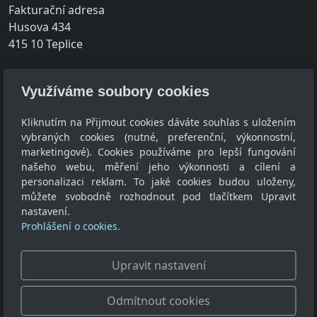
Fakturační adresa
Husova 434
415 10 Teplice
Provozovna
Využíváme soubory cookies
Srbice 189
415 01 Teplice
Kliknutím na Přijmout cookies dáváte souhlas s uložením
vybraných cookies (nutné, preferenční, výkonnostní,
IČ: 28748719
marketingové). Cookies používáme pro lepší fungování
DIČ: CZ28748719
našeho webu, měření jeho výkonnosti a cílení a
personalizaci reklam. To jaké cookies budou uloženy,
Kontakt
můžete svobodně rozhodnout pod tlačítkem Upravit
nastavení.
info@jatemont.cz
Prohlášení o cookies.
+420 725 983 495
+420 602 115 605
Upravit nastavení
Odmítnout cookies
© 2026
JATEMONT s.r.o