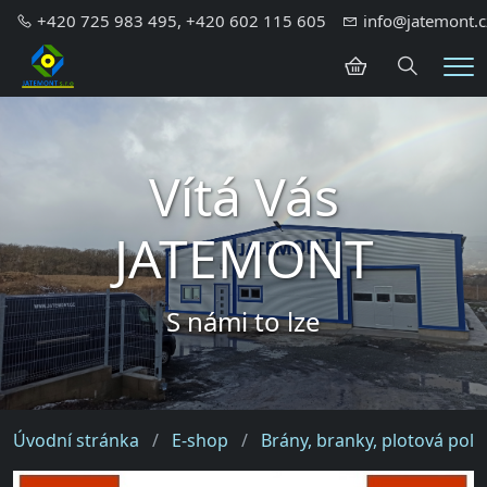
+420 725 983 495, +420 602 115 605
info@jatemont.c
Hledání
Me
Vítá Vás
JATEMONT
S námi to lze
Úvodní stránka
E-shop
Brány, branky, plotová pole