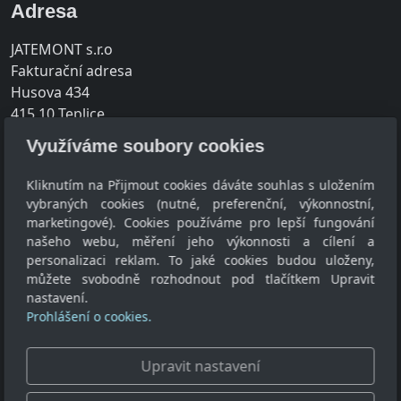
Adresa
JATEMONT s.r.o
Fakturační adresa
Husova 434
415 10 Teplice
Využíváme soubory cookies
Provozovna
Srbice 189
Kliknutím na Přijmout cookies dáváte souhlas s uložením
415 01 Teplice
vybraných cookies (nutné, preferenční, výkonnostní,
marketingové). Cookies používáme pro lepší fungování
IČ: 28748719
našeho webu, měření jeho výkonnosti a cílení a
personalizaci reklam. To jaké cookies budou uloženy,
DIČ: CZ28748719
můžete svobodně rozhodnout pod tlačítkem Upravit
nastavení.
Kontakt
Prohlášení o cookies.
info@jatemont.cz
+420 725 983 495
Upravit nastavení
+420 602 115 605