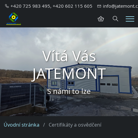
+420 725 983 495, +420 602 115 605
info@jatemont.c
Hledání
Me
Vítá Vás
JATEMONT
S námi to lze
Úvodní stránka
Certifikáty a osvědčení