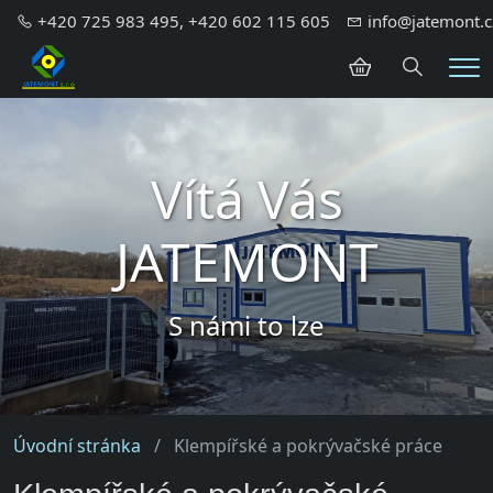
+420 725 983 495, +420 602 115 605
info@jatemont.c
Hledání
Me
Vítá Vás
JATEMONT
S námi to lze
Úvodní stránka
Klempířské a pokrývačské práce