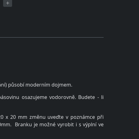
nání) působí moderním dojmem.
ásovinu osazujeme vodorovně. Budete - li
ně 20 x 20 mm změnu uveďte v poznámce při
20mm. Branku je možné vyrobit i s výplní ve