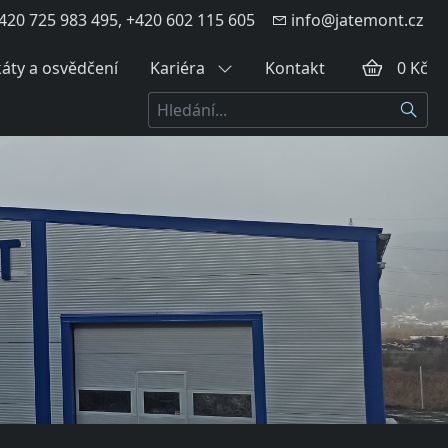
420 725 983 495, +420 602 115 605
info@jatemont.cz
káty a osvědčení
Kariéra
Kontakt
0 Kč
Hledat