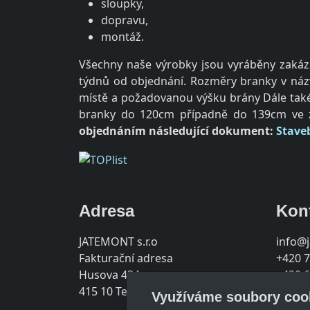
sloupky,
dopravu,
montáž.
Všechny naše výrobky jsou vyráběny zakázk
týdnů od objednání. Rozměry branky v názv
místě a požadovanou výšku brány Dále také 
branky do 120cm případně do 139cm ve z
objednáním následující dokument:
Stave
Adresa
Kon
JATEMONT s.r.o
info@
Fakturační adresa
+420 7
Husova 434
+420 6
415 10 Teplice
Využíváme soubory coo