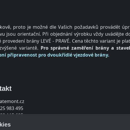
ově, proto je možné dle Vašich požadavků provádět úprav
u jsou orientační. Při objednání výrobku vždy uvádějte 
provedení brány LEVÉ - PRAVÉ. Cena těchto variant je pla
výšené variantě.
Pro správné zaměření brány a staveb
bní připravenost pro dvoukřídlé vjezdové brány.
takt
jatemont.cz
25 983 495
02 115 605
kies