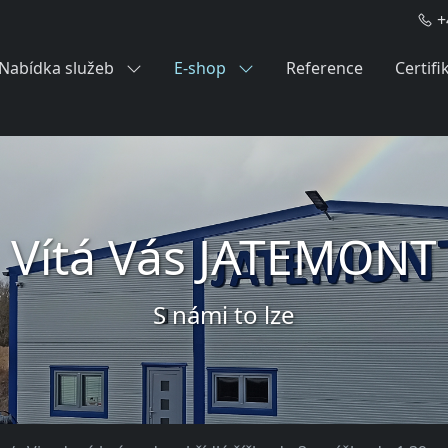
+
Nabídka služeb
E-shop
Reference
Certifi
Vítá Vás JATEMONT
S námi to lze