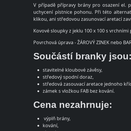
V případě přípravy brány pro osazení el.
uchycení pístnice pohonu. Při této altern
klikou, ani středovou zasunovací aretací zav
Kovové sloupky z jeklu 100 x 100 s vrchními
Povrchová úprava - ŽÁROVÝ ZINEK nebo BAR
Součástí branky jsou
stavitelné kloubové závěsy,
středový spodní doraz,
středová zasouvací aretace jednoho kříd
zámek s vložkou FAB bez kování.
Cena nezahrnuje:
výplň brány,
kování,