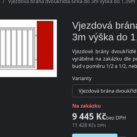
Vjezdová brána dvoukřídlá šířka do 3m výška do 1,39m
Vjezdová brána
3m výška do 
Vjezdové brány dvoukřídl
vyráběné na zakázku dle po
buď v poměru 1/2 a 1/2, neb
Varianty
na zakázku
9 445 Kč
bez DPH
11 428 Kč
s DPH