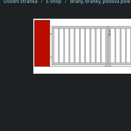
Úvodní stránka
E-shop
Brány, branky, plotová pole