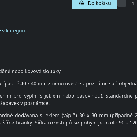
Do košíku
 v kategorii
zděné nebo kovové sloupky.
 (případně 40 x 40 mm změnu uveďte v poznámce při objed
ením pro výplň (s jeklem nebo pásovinou). Standardně p
požadavek v poznámce.
andardně dodávána s jeklem (výplň) 30 x 30 mm (případ
a šířce branky. Šířka rozestupů se pohybuje okolo 90 - 1