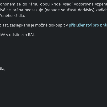
 pohonem se do rámu obou křídel vsadí vodorovná vzpěra 
ativě se brána neosazuje (nebude součástí dodávky) zadl
řeného křídla.
 plast. záslepkami je možné dokoupit v
příslušenství pro brá
VA v odstínech RAL.
:
la,