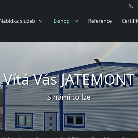
+
Nabídka služeb
E-shop
Reference
Certifi
Vítá Vás JATEMONT
S námi to lze