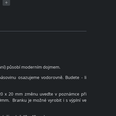
nání) působí moderním dojmem.
ásovinu osazujeme vodorovně. Budete - li
ně 20 x 20 mm změnu uveďte v poznámce při
20mm. Branku je možné vyrobit i s výplní ve