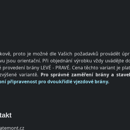
ově, proto je možné dle Vašich požadavků provádět úprav
u jsou orientační. Při objednání výrobku vždy uvádějte 
provedení brány LEVÉ - PRAVÉ. Cena těchto variant je pla
výšené variantě.
Pro správné zaměření brány a staveb
bní připravenost pro dvoukřídlé vjezdové brány.
takt
jatemont.cz