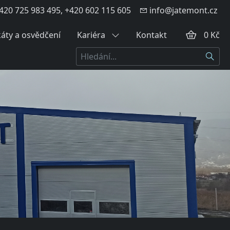
420 725 983 495, +420 602 115 605
info@jatemont.cz
káty a osvědčení
Kariéra
Kontakt
0 Kč
Hledat