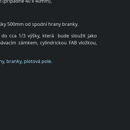
m (případně 40 x 40mm).
 výšky 500mm od spodní hrany branky.
do cca 1/3 výšky, která bude sloužit jako
abávacím zámkem, cylindrickou FAB vložkou,
ny, branky, plotová pole.