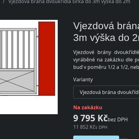
Vjezdová brána dvoukřídlá šířka do 3m výška do 2m
Vjezdová brána
3m výška do 
Vjezdové brány dvoukříd
vyráběné na zakázku dle po
buď v poměru 1/2 a 1/2, neb
Varianty
na zakázku
9 795 Kč
bez DPH
11 852 Kč
s DPH