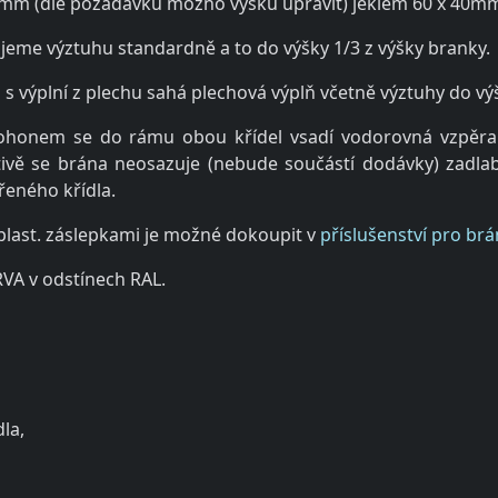
00mm (dle požadavku možno výšku upravit) jeklem 60 x 40m
jeme výztuhu standardně a to do výšky 1/3 z výšky branky.
jen s výplní z plechu sahá plechová výplň včetně výztuhy do
pohonem se do rámu obou křídel vsadí vodorovná vzpěra 
ativě se brána neosazuje (nebude součástí dodávky) zadl
řeného křídla.
 plast. záslepkami je možné dokoupit v
příslušenství pro brá
VA v odstínech RAL.
la,