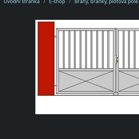
Úvodní stránka
E-shop
Brány, branky, plotová pole