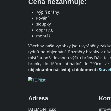
Cena nezahrnuje:
výplň brány,
kování,
sloupky,
dopravu,
montáž.
Všechny naše výrobky jsou vyráběny zakázk
týdnů od objednání. Rozměry branky v názv
místě a požadovanou výšku brány Dále také 
branky do 160cm případně do 200cm ve z
objednáním následující dokument:
Stave
Adresa
Kon
JATEMONT s.r.o
info@