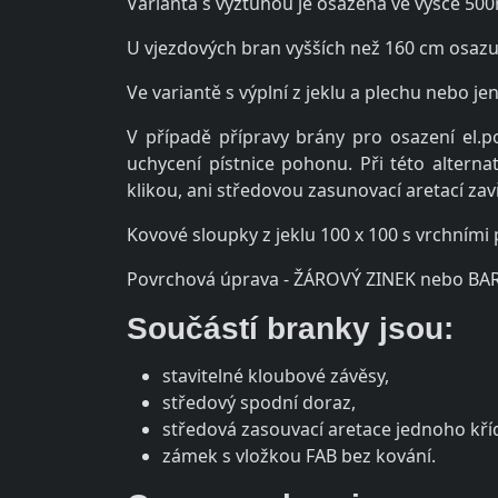
Varianta s výztuhou je osazena ve výšce 5
U vjezdových bran vyšších než 160 cm osazu
Ve variantě s výplní z jeklu a plechu nebo 
V případě přípravy brány pro osazení el.
uchycení pístnice pohonu. Při této altern
klikou, ani středovou zasunovací aretací zav
Kovové sloupky z jeklu 100 x 100 s vrchními
Povrchová úprava - ŽÁROVÝ ZINEK nebo BAR
Součástí branky jsou:
stavitelné kloubové závěsy,
středový spodní doraz,
středová zasouvací aretace jednoho kříd
zámek s vložkou FAB bez kování.