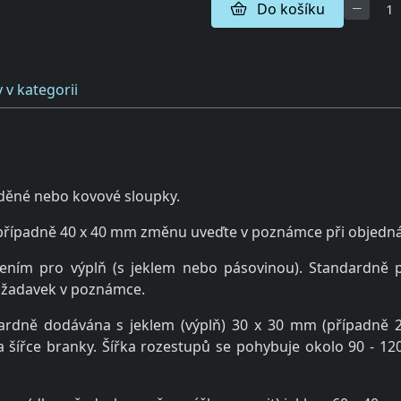
Do košíku
 v kategorii
zděné nebo kovové sloupky.
 (případně 40 x 40 mm změnu uveďte v poznámce při objed
ením pro výplň (s jeklem nebo pásovinou). Standardně p
požadavek v poznámce.
andardně dodávána s jeklem (výplň) 30 x 30 mm (případ
a šířce branky. Šířka rozestupů se pohybuje okolo 90 - 1