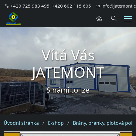
+420 725 983 495, +420 602 115 605
info@jatemont.c
Hledání
Me
Vítá Vás
JATEMONT
S námi to lze
Úvodní stránka
E-shop
Brány, branky, plotová pole