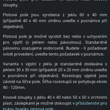
sloupky.
Plotová pole jsou vyrobena z jeklu 60 x 40 mm
(případně 40 x 40 mm změnu uveďte v poznámce při
objednání).
Plotová pole je možné vyrobit bez nebo s uchycením
pro výplň (s jeklem nebo pásovinou). Standardně
pásovinu osazujeme vodorovně. Budete - li požadovat
svislé provedení, uveďte tento požadavek v poznámce.
Varianta s výplní z jeklu je standardně dodávána s
jeklem 30 x 30 mm (případně 20 x 20 mm změnu uveďte
v poznámce při objednání). Rozestupy výplně jsou
závislé na šířce pole. Šířka rozestupů se pohybuje okolo
90 - 120mm.
Kovové sloupky z jeklu 40 x 40 nebo 50 x 50 s vrchními
plast. záslepkami je možné dokoupit v
příslušenství pro
brány, branky, plotová pole.