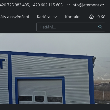
420 725 983 495, +420 602 115 605
info@jatemont.cz
káty a osvědčení
Kariéra
Kontakt
0 Kč
Hledat