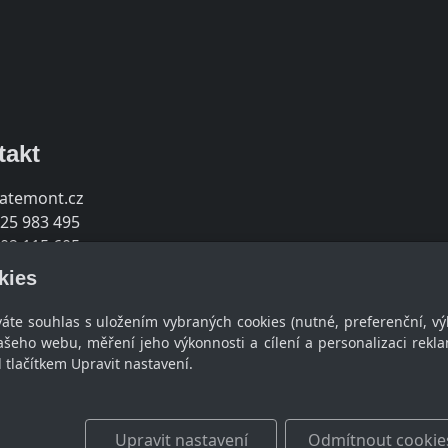
takt
jatemont.cz
25 983 495
02 115 605
kies
váte souhlas s uložením vybraných cookies (nutné, preferenční, vý
šeho webu, měření jeho výkonnosti a cílení a personalizaci rekla
lačítkem Upravit nastavení.
Upravit nastavení
Odmítnout cookie