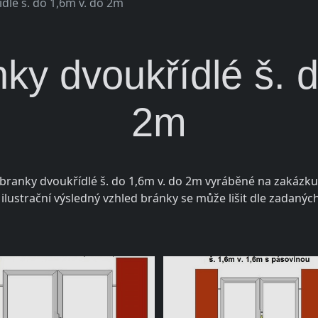
dlé š. do 1,6m v. do 2m
ky dvoukřídlé š. 
2m
 branky dvoukřídlé š. do 1,6m v. do 2m vyráběné na zakázku 
ilustrační výsledný vzhled bránky se může lišit dle zadanýc