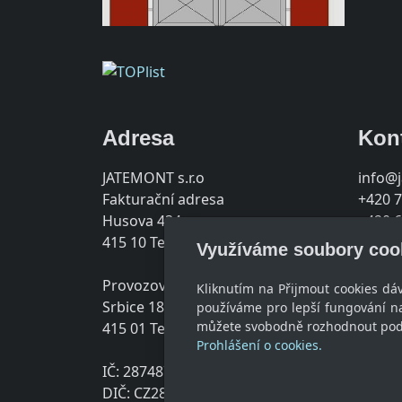
Adresa
Kon
JATEMONT s.r.o
info@
Fakturační adresa
+420 7
Husova 434
+420 6
415 10 Teplice
Využíváme soubory coo
Provozovna
Kliknutím na Přijmout cookies dá
Srbice 189
používáme pro lepší fungování na
můžete svobodně rozhodnout pod t
415 01 Teplice
Prohlášení o cookies.
IČ: 28748719
DIČ: CZ28748719