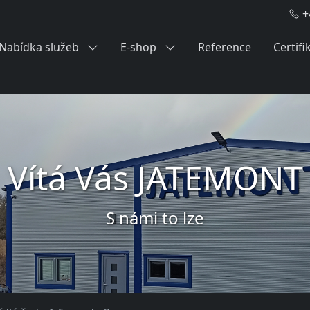
+
Nabídka služeb
E-shop
Reference
Certifi
Vítá Vás JATEMONT
S námi to lze