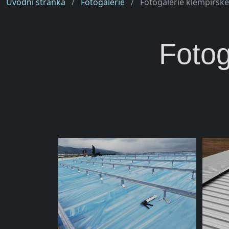
Úvodní stránka
Fotogalerie
Fotogalerie klempířské
Fotog