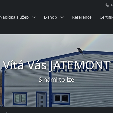
+
Nabídka služeb
E-shop
Reference
Certifi
Vítá Vás JATEMONT
S námi to lze