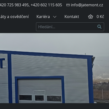
420 725 983 495, +420 602 115 605
info@jatemont.cz
káty a osvědčení
Kariéra
Kontakt
0 Kč
Hledat